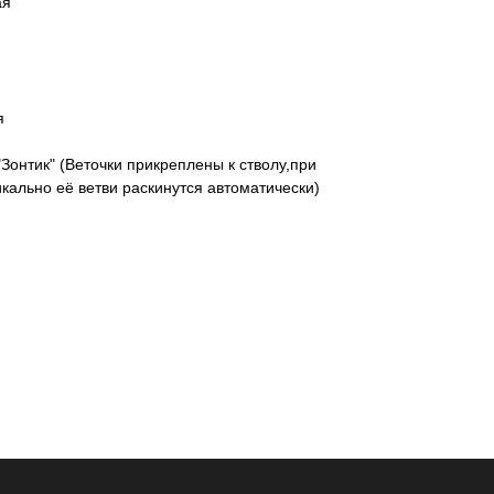
ая
я
Зонтик" (Веточки прикреплены к стволу,при
кально её ветви раскинутся автоматически)