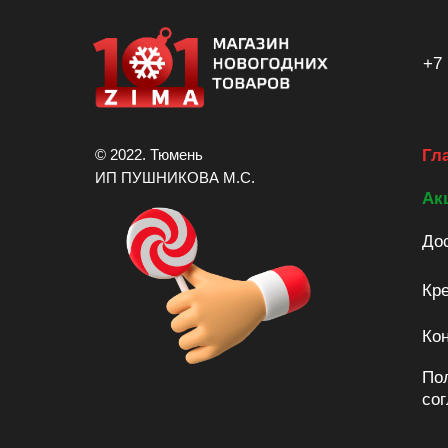
+7 
© 2022. Тюмень
Гл
ИП ПУШНИКОВА М.С.
Ак
Дос
Кре
Ко
По
со