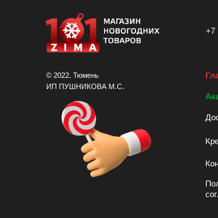
+7 
© 2022. Тюмень
Гл
ИП ПУШНИКОВА М.С.
Ак
Дос
Кре
Ко
По
со