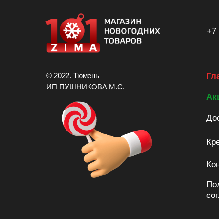
+7 
© 2022. Тюмень
Гл
ИП ПУШНИКОВА М.С.
Ак
Дос
Кре
Ко
По
со