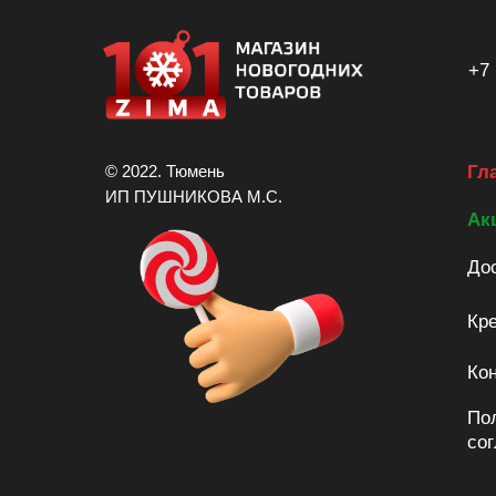
+7 
© 2022. Тюмень
Гл
ИП ПУШНИКОВА М.С.
Ак
Дос
Кре
Ко
По
со