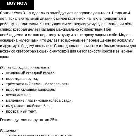
BUY NOW
Санки «Умка 3–1» идеально подойдут для прогулок с детьми от 1 года до 4
лет. Привлекательный дизайн с милой картинкой на чехле понравится и
ребёнку, и родителям. Конструкция имеет регулируемую до положения лёжа
спинку, которая делает катание максимально комфортным. При
необходимости можно перекинуть ручку и везти кроху лицом к себе. Модель
оснащена колёсиками, что делает возможным её перемещение по асфальту
и другому твёрдому покрытию. Санки дополнены мягким и тёплым чехлом для
ножек со светоотражающей окантовкой для безопасности крохи в вечернее
время.
Основные характеристики:
усиленный складной каркас;
перекидная ручка;
трёхточечный ремень безопасности:
высокий складной капюшон;
чехол для ног;
маленькие пластиковые колёса сзади;
выдвижная колёсная база;
прозрачный тент.
Рекомендуемая нагрузка: до 25 кг.
Размеры :