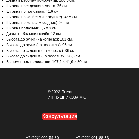
Длина в рабочем положении: 106,5 см.
Ширина посадочного места: 36 см.
Ширина по полозьям: 41,6 см,
Ширина по колёсам (передние): 32,5 см.
Ширина по колёсам (задние): 26 см.
Ширина полозьев: 1,5 × 3 см.
Диаметр больших колёс: 12 см.
Высота до ручки (на колёсах): 102 см.
Высота до ручки (на полозьях): 95 см.
Высота до сиденья (на колёсах): 36 см.
Высота до сиденья (на полозьях): 28,5 см.
В сложенном положении: 107,5 × 41,6 × 20 см.
© 2022. Тюмень
ИП ПУШНИКОВА М.С.
Консультация
+7 (922) 005-55-80
+7 (922) 001-88-33