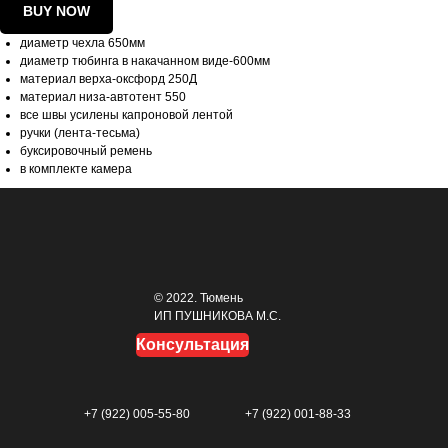
BUY NOW
диаметр чехла 650мм
диаметр тюбинга в накачанном виде-600мм
материал верха-оксфорд 250Д
материал низа-автотент 550
все швы усилены капроновой лентой
ручки (лента-тесьма)
буксировочный ремень
в комплекте камера
© 2022. Тюмень
ИП ПУШНИКОВА М.С.
Консультация
+7 (922) 005-55-80
+7 (922) 001-88-33